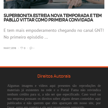
SUPERBONITA ESTREIA NOVA TEMPORADA E TEM
PABLLO VITTAR COMO PRIMEIRA CONVIDADA
E tem mais empoderamento chegando no canal GNT!
No primeiro episódio ...
MAR 7, 2018
•
0
•
-
Direitos Autorais
Algumas imagens e vídeos aqui presentes são reproduções de
materiais já existentes na rede e o Portal Fama não reivindica
nenhum crédito para si, a não ser que especificado. Caso você ou
sua empresa possuam os direitos sobre alguns desses conteúdos aqui
publicados e não querem que eles apareçam em nosso site, por
favor, entre em contato e ele será prontamente removido.