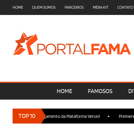
HOME
QUEM SOMOS
PARCEIROS
MÍDIA KIT
CONTATO
HOME
FAMOSOS
DI
•
TOP 10
rcam presença no Lançamento da Plataforma Versio!
Premiere d