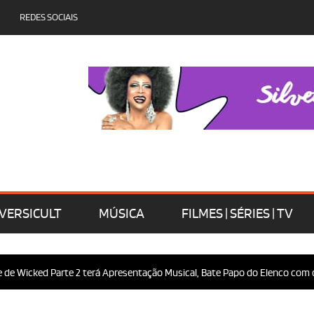
REDES SOCIAIS
VERSICULT
MÚSICA
FILMES | SÉRIES | TV
e Wicked Parte 2 terá Apresentação Musical, Bate Papo do Elenco com o P