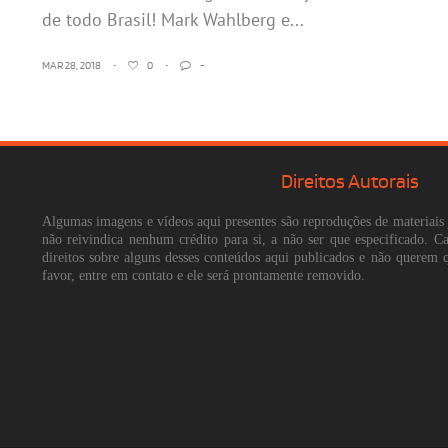
de todo Brasil! Mark Wahlberg e...
MAR 28, 2018
•
0
•
-
Direitos Autorais
Algumas imagens e vídeos aqui presentes são reproduções de materiais 
não reivindica nenhum crédito para si, a não ser que especificado. 
direitos sobre alguns desses conteúdos aqui publicados e não querem 
favor, entre em contato e ele será prontamente removido.