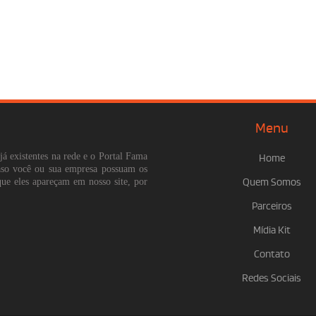
Menu
já existentes na rede e o Portal Fama
Home
Caso você ou sua empresa possuam os
que eles apareçam em nosso site, por
Quem Somos
Parceiros
Mídia Kit
Contato
Redes Sociais