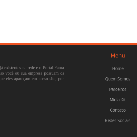
Menu
já existentes na rede e o Portal Fama
Home
Caso você ou sua empresa possuam os
que eles apareçam em nosso site, por
Quem Somos
Parceiros
Mídia Kit
Contato
Redes Sociais