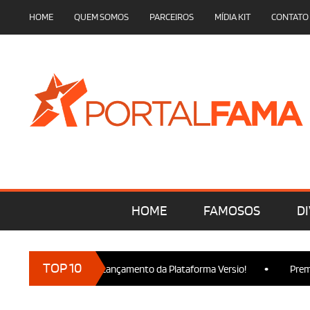
HOME
QUEM SOMOS
PARCEIROS
MÍDIA KIT
CONTATO
HOME
FAMOSOS
DI
•
TOP 10
s marcam presença no Lançamento da Plataforma Versio!
Premie