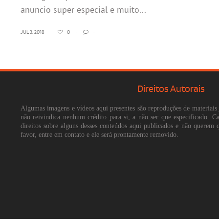
anuncio super especial e muito...
JUL 3, 2018
•
0
•
-
Direitos Autorais
Algumas imagens e vídeos aqui presentes são reproduções de materiais 
não reivindica nenhum crédito para si, a não ser que especificado. 
direitos sobre alguns desses conteúdos aqui publicados e não querem 
favor, entre em contato e ele será prontamente removido.