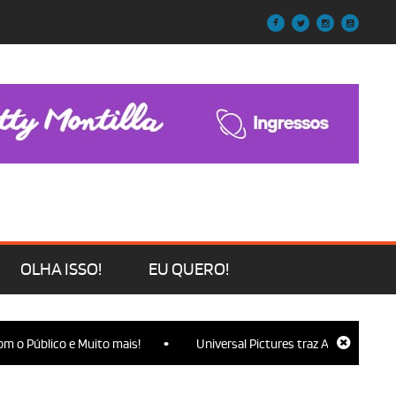
OLHA ISSO!
EU QUERO!
•
 o Público e Muito mais!
Universal Pictures traz Ariana Grande, C