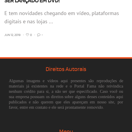
SER LANÇADO EM DVD!
E tem novidades chegando em vídeo, plataformas
digitais e nas lojas ...
JUN 12, 2019
•
0
•
-
Direitos Autorais
Algumas imagens e vídeos aqui presentes são reproduções de
materiais já existentes na rede e o Portal Fama não reivindica
nenhum crédito para si, a não ser que especificado. Caso você ou
sua empresa possuam os direitos sobre alguns desses conteúdos aqui
publicados e não querem que eles apareçam em nosso site, por
favor, entre em contato e ele será prontamente removido.
Menu