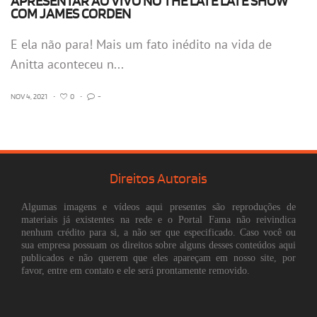
APRESENTAR AO VIVO NO THE LATE LATE SHOW
COM JAMES CORDEN
E ela não para! Mais um fato inédito na vida de
Anitta aconteceu n...
NOV 4, 2021
•
0
•
-
Direitos Autorais
Algumas imagens e vídeos aqui presentes são reproduções de
materiais já existentes na rede e o Portal Fama não reivindica
nenhum crédito para si, a não ser que especificado. Caso você ou
sua empresa possuam os direitos sobre alguns desses conteúdos aqui
publicados e não querem que eles apareçam em nosso site, por
favor, entre em contato e ele será prontamente removido.