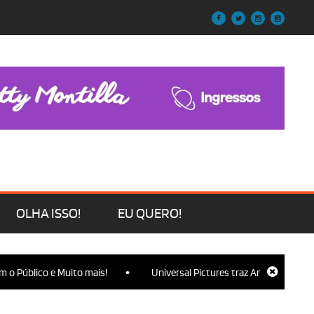
OLHA ISSO!
EU QUERO!
•
 Público e Muito mais!
Universal Pictures traz Ariana Grande, Cy