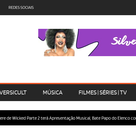
REDES SOCIAIS
VERSICULT
MÚSICA
FILMES | SÉRIES | TV
e de Wicked Parte 2 terá Apresentação Musical, Bate Papo do Elenco com o