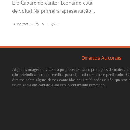
E o Cabaré do cantor Leonardo está
de volta! Na primeira apresentação ...
JAN 10, 2022
•
0
•
-
Direitos Autorais
Algumas imagens e vídeos aqui presentes são reproduções de materiais 
não reivindica nenhum crédito para si, a não ser que especificado. 
direitos sobre alguns desses conteúdos aqui publicados e não querem 
favor, entre em contato e ele será prontamente removido.