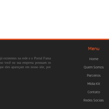
Menu
já existentes na rede e o Portal Fama
Home
Caso você ou sua empresa possuam os
que eles apareçam em nosso site, por
Quem Somos
Parceiros
Mídia Kit
Contato
Redes Sociais