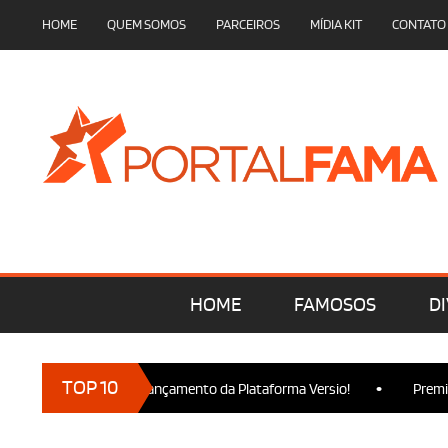
HOME
QUEM SOMOS
PARCEIROS
MÍDIA KIT
CONTATO
HOME
FAMOSOS
DI
•
TOP 10
 marcam presença no Lançamento da Plataforma Versio!
Premier