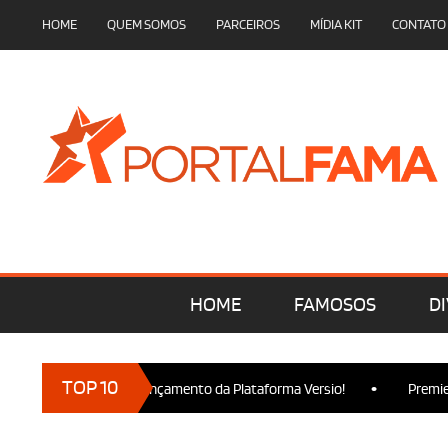
HOME
QUEM SOMOS
PARCEIROS
MÍDIA KIT
CONTATO
HOME
FAMOSOS
DI
•
TOP 10
marcam presença no Lançamento da Plataforma Versio!
Premiere