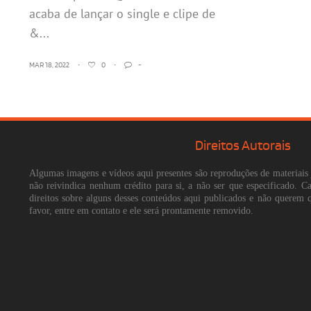
acaba de lançar o single e clipe de
&...
MAR 18, 2022
•
0
•
-
Direitos Autorais
Algumas imagens e vídeos aqui presentes são reproduções de materiais 
não reivindica nenhum crédito para si, a não ser que especificado. 
direitos sobre alguns desses conteúdos aqui publicados e não querem 
favor, entre em contato e ele será prontamente removido.