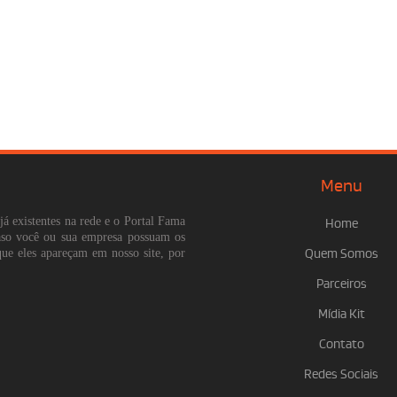
Menu
já existentes na rede e o Portal Fama
Home
Caso você ou sua empresa possuam os
que eles apareçam em nosso site, por
Quem Somos
Parceiros
Mídia Kit
Contato
Redes Sociais