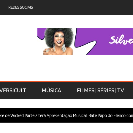
REDES SOCIAIS
VERSICULT
MÚSICA
FILMES | SÉRIES | TV
 de Wicked Parte 2 terá Apresentação Musical, Bate Papo do Elenco com o