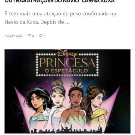
OUTRAS ATRAÇÕES DO NAVIO “CARNA XUXA”
E tem mais uma atração de peso confirmada no
Navio da Xuxa. Depois de ...
AGO 24, 2023
•
0
•
-