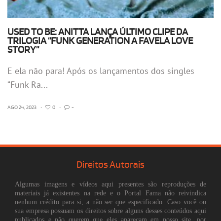
USED TO BE: ANITTA LANÇA ÚLTIMO CLIPE DA
TRILOGIA “FUNK GENERATION A FAVELA LOVE
STORY”
E ela não para! Após os lançamentos dos singles
“Funk Ra...
AGO 24, 2023
•
0
•
-
Direitos Autorais
Algumas imagens e vídeos aqui presentes são reproduções de
materiais já existentes na rede e o Portal Fama não reivindica
nenhum crédito para si, a não ser que especificado. Caso você ou
sua empresa possuam os direitos sobre alguns desses conteúdos aqui
publicados e não querem que eles apareçam em nosso site, por