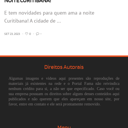
NOITE CURITIBANA!
E tem novidades para quem ama a noite
Curitibana! A cidade de ...
SET 23, 2023
•
0
•
-
Direitos Autorais
Algumas imagens e vídeos aqui presentes são reproduções de
materiais já existentes na rede e o Portal Fama não reivindica
nenhum crédito para si, a não ser que especificado. Caso você ou
sua empresa possuam os direitos sobre alguns desses conteúdos aqui
publicados e não querem que eles apareçam em nosso site, por
favor, entre em contato e ele será prontamente removido.
Menu