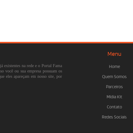
Menu
já existentes na rede e o Portal Fama
Home
Caso você ou sua empresa possuam os
que eles apareçam em nosso site, por
Quem Somos
Parceiros
Mídia Kit
Contato
Redes Sociais