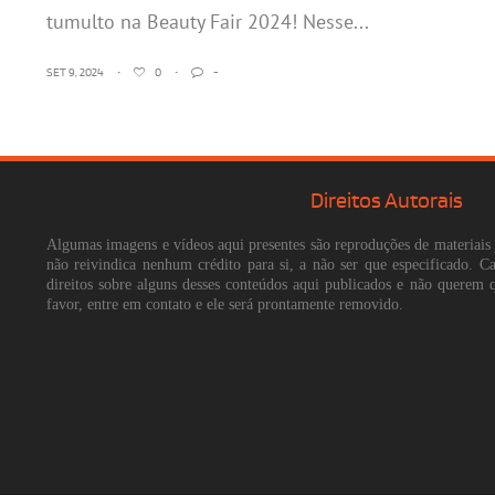
tumulto na Beauty Fair 2024! Nesse...
SET 9, 2024
•
0
•
-
Direitos Autorais
Algumas imagens e vídeos aqui presentes são reproduções de materiais 
não reivindica nenhum crédito para si, a não ser que especificado. 
direitos sobre alguns desses conteúdos aqui publicados e não querem 
favor, entre em contato e ele será prontamente removido.