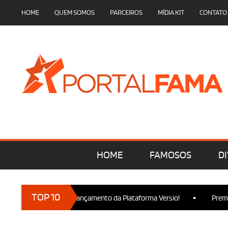
HOME
QUEM SOMOS
PARCEIROS
MÍDIA KIT
CONTATO
HOME
FAMOSOS
DI
•
TOP 10
 marcam presença no Lançamento da Plataforma Versio!
Premier