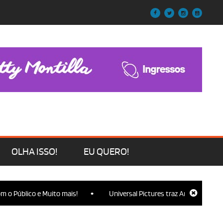
OLHA ISSO!
EU QUERO!
•
o Público e Muito mais!
Universal Pictures traz Ariana Grande, Cy