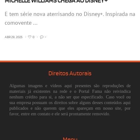
MICHELLE WILLIAMS CHEGA AO DISNEY+
E tem série nova aterrisando no Disney+. Inspirada na
comovente ...
ABR 29, 2025
•
0
•
-
Direitos Autorais
Algumas imagens e vídeos aqui presentes são reproduções de
materiais já existentes na rede e o Portal Fama não reivindica
nenhum crédito para si, a não ser que especificado. Caso você ou
sua empresa possuam os direitos sobre alguns desses conteúdos aqui
publicados e não querem que eles apareçam em nosso site, por
favor, entre em contato e ele será prontamente removido.
Menu