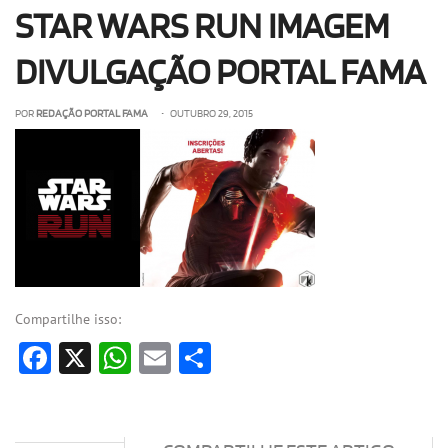
STAR WARS RUN IMAGEM
OLHA ISSO!
EU QUERO!
DIVULGAÇÃO PORTAL FAMA
POR
REDAÇÃO PORTAL FAMA
• OUTUBRO 29, 2015
Compartilhe isso:
Facebook
X
WhatsApp
Email
Share