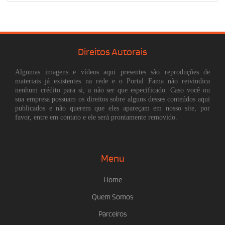
Direitos Autorais
Algumas imagens e vídeos aqui presentes são reproduções de
materiais já existentes na rede e o Portal Fama não reivindica
nenhum crédito para si, a não ser que especificado. Caso você ou
sua empresa possuam os direitos sobre alguns desses conteúdos aqui
publicados e não querem que eles apareçam em nosso site, por
favor, entre em contato e ele será prontamente removido.
Menu
Home
Quem Somos
Parceiros