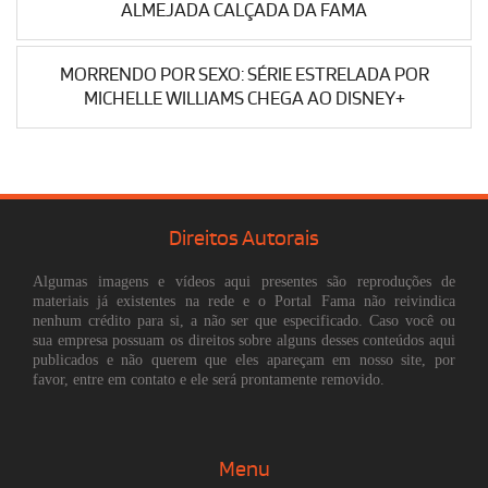
ALMEJADA CALÇADA DA FAMA
MORRENDO POR SEXO: SÉRIE ESTRELADA POR
MICHELLE WILLIAMS CHEGA AO DISNEY+
Direitos Autorais
Algumas imagens e vídeos aqui presentes são reproduções de
materiais já existentes na rede e o Portal Fama não reivindica
nenhum crédito para si, a não ser que especificado. Caso você ou
sua empresa possuam os direitos sobre alguns desses conteúdos aqui
publicados e não querem que eles apareçam em nosso site, por
favor, entre em contato e ele será prontamente removido.
Menu