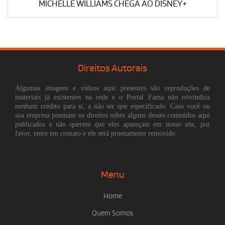
MICHELLE WILLIAMS CHEGA AO DISNEY+
Direitos Autorais
Algumas imagens e vídeos aqui presentes são reproduções de
materiais já existentes na rede e o Portal Fama não reivindica
nenhum crédito para si, a não ser que especificado. Caso você ou
sua empresa possuam os direitos sobre alguns desses conteúdos aqui
publicados e não querem que eles apareçam em nosso site, por
favor, entre em contato e ele será prontamente removido.
Menu
Home
Quem Somos