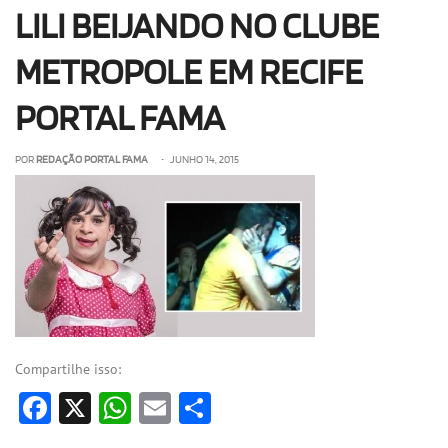
LILI BEIJANDO NO CLUBE
OLHA ISSO!
EU QUERO!
METROPOLE EM RECIFE
PORTAL FAMA
POR
REDAÇÃO PORTAL FAMA
• JUNHO 14, 2015
Compartilhe isso:
Facebook
X
WhatsApp
Email
Share