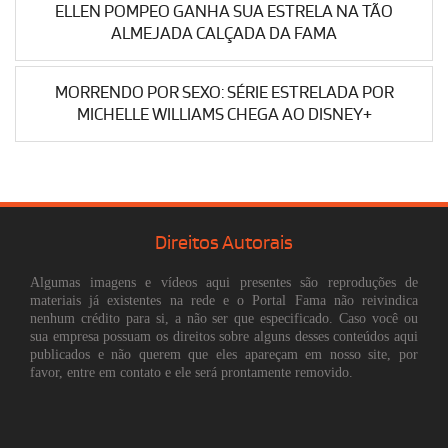
ELLEN POMPEO GANHA SUA ESTRELA NA TÃO
ALMEJADA CALÇADA DA FAMA
MORRENDO POR SEXO: SÉRIE ESTRELADA POR
MICHELLE WILLIAMS CHEGA AO DISNEY+
Direitos Autorais
Algumas imagens e vídeos aqui presentes são reproduções de
materiais já existentes na rede e o Portal Fama não reivindica
nenhum crédito para si, a não ser que especificado. Caso você ou
sua empresa possuam os direitos sobre alguns desses conteúdos aqui
publicados e não querem que eles apareçam em nosso site, por
favor, entre em contato e ele será prontamente removido.