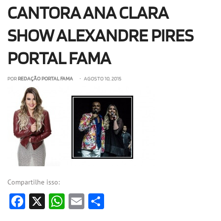
CANTORA ANA CLARA
OLHA ISSO!
EU QUERO!
SHOW ALEXANDRE PIRES
PORTAL FAMA
POR
REDAÇÃO PORTAL FAMA
• AGOSTO 10, 2015
Compartilhe isso:
Facebook
X
WhatsApp
Email
Share