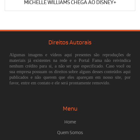
MICHELLE WILLIAMS CHEGA AO DISNEY+
Direitos Autorais
Algumas imagens e vídeos aqui presentes são reproduções de
materiais já existentes na rede e o Portal Fama não reivindica
nenhum crédito para si, a não ser que especificado. Caso você ou
sua empresa possuam os direitos sobre alguns desses conteúdos aqui
publicados e não querem que eles apareçam em nosso site, por
favor, entre em contato e ele será prontamente removido.
Menu
Home
Quem Somos