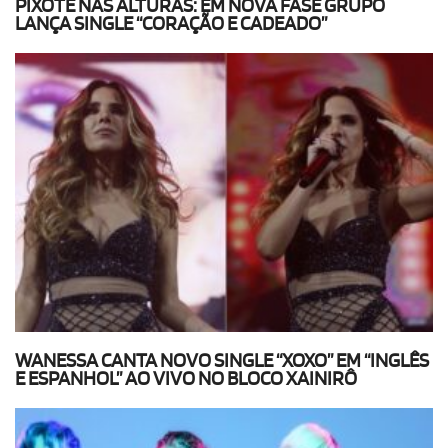
PIXOTE NAS ALTURAS: EM NOVA FASE GRUPO
LANÇA SINGLE “CORAÇÃO E CADEADO”
WANESSA CANTA NOVO SINGLE “XOXO” EM “INGLÊS
E ESPANHOL” AO VIVO NO BLOCO XAINIRÔ