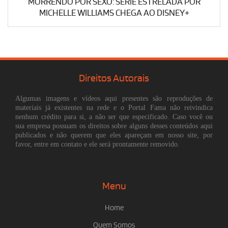
MORRENDO POR SEXO: SÉRIE ESTRELADA POR
MICHELLE WILLIAMS CHEGA AO DISNEY+
Direitos Autorais
Algumas imagens e vídeos aqui presentes são reproduções de
materiais já existentes na rede e o Portal Fama não reivindica
nenhum crédito para si, a não ser que especificado. Caso você ou
sua empresa possuam os direitos sobre alguns desses conteúdos aqui
publicados e não querem que eles apareçam em nosso site, por
favor, entre em contato e ele será prontamente removido.
Menu
Home
Quem Somos