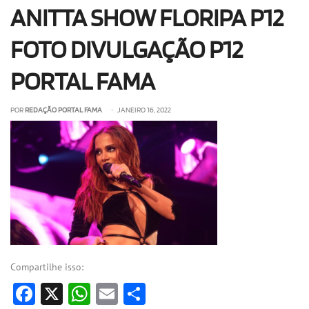
ANITTA SHOW FLORIPA P12
OLHA ISSO!
EU QUERO!
FOTO DIVULGAÇÃO P12
PORTAL FAMA
POR
REDAÇÃO PORTAL FAMA
• JANEIRO 16, 2022
Compartilhe isso:
Facebook
X
WhatsApp
Email
Share