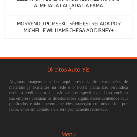
ALMEJADA CALÇADA DA FAMA
MORRENDO POR SEXO: SÉRIE ESTRELADA POR
MICHELLE WILLIAMS CHEGA AO DISNEY+
Direitos Autorais
Algumas imagens e vídeos aqui presentes são reproduções de
materiais já existentes na rede e o Portal Fama não reivindica
nenhum crédito para si, a não ser que especificado. Caso você ou
sua empresa possuam os direitos sobre alguns desses conteúdos aqui
publicados e não querem que eles apareçam em nosso site, por
favor, entre em contato e ele será prontamente removido.
Menu