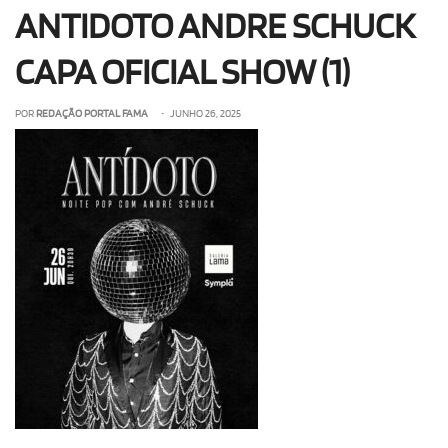
ANTIDOTO ANDRE SCHUCK
OLHA ISSO!
EU QUERO!
CAPA OFICIAL SHOW (1)
POR
REDAÇÃO PORTAL FAMA
• JUNHO 26, 2025