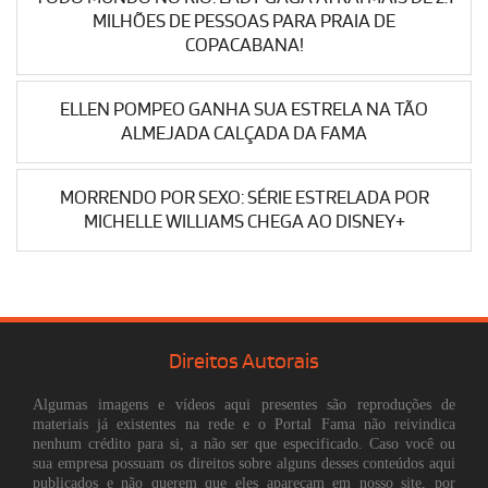
MILHÕES DE PESSOAS PARA PRAIA DE
COPACABANA!
ELLEN POMPEO GANHA SUA ESTRELA NA TÃO
ALMEJADA CALÇADA DA FAMA
MORRENDO POR SEXO: SÉRIE ESTRELADA POR
MICHELLE WILLIAMS CHEGA AO DISNEY+
Direitos Autorais
Algumas imagens e vídeos aqui presentes são reproduções de
materiais já existentes na rede e o Portal Fama não reivindica
nenhum crédito para si, a não ser que especificado. Caso você ou
sua empresa possuam os direitos sobre alguns desses conteúdos aqui
publicados e não querem que eles apareçam em nosso site, por