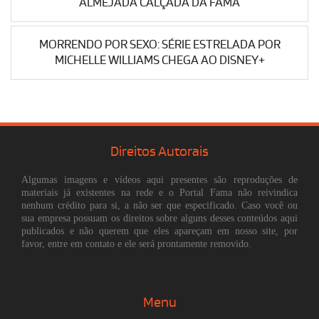
ALMEJADA CALÇADA DA FAMA
MORRENDO POR SEXO: SÉRIE ESTRELADA POR
MICHELLE WILLIAMS CHEGA AO DISNEY+
Direitos Autorais
Algumas imagens e vídeos aqui presentes são reproduções de
materiais já existentes na rede e o Portal Fama não reivindica
nenhum crédito para si, a não ser que especificado. Caso você ou
sua empresa possuam os direitos sobre alguns desses conteúdos aqui
publicados e não querem que eles apareçam em nosso site, por
favor, entre em contato e ele será prontamente removido.
Menu