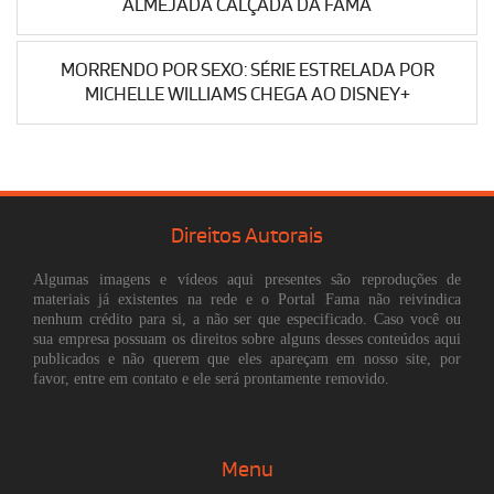
ALMEJADA CALÇADA DA FAMA
MORRENDO POR SEXO: SÉRIE ESTRELADA POR
MICHELLE WILLIAMS CHEGA AO DISNEY+
Direitos Autorais
Algumas imagens e vídeos aqui presentes são reproduções de
materiais já existentes na rede e o Portal Fama não reivindica
nenhum crédito para si, a não ser que especificado. Caso você ou
sua empresa possuam os direitos sobre alguns desses conteúdos aqui
publicados e não querem que eles apareçam em nosso site, por
favor, entre em contato e ele será prontamente removido.
Menu