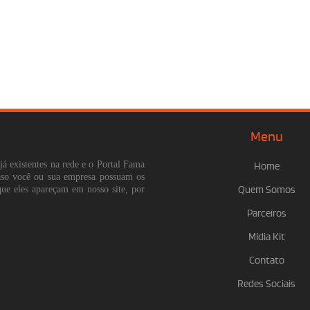
Menu
já existentes na rede e o Portal Fama
Home
Caso você ou sua empresa possuam os
que eles apareçam em nosso site, por
Quem Somos
Parceiros
Mídia Kit
Contato
Redes Sociais