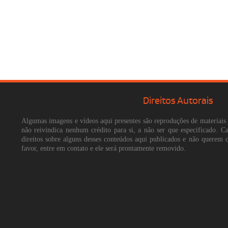
Direitos Autorais
Algumas imagens e vídeos aqui presentes são reproduções de materiais 
não reivindica nenhum crédito para si, a não ser que especificado. 
direitos sobre alguns desses conteúdos aqui publicados e não querem 
favor, entre em contato e ele será prontamente removido.