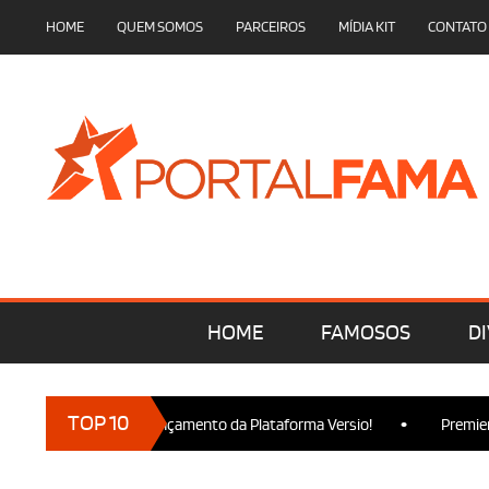
HOME
QUEM SOMOS
PARCEIROS
MÍDIA KIT
CONTATO
HOME
FAMOSOS
DI
•
TOP 10
cam presença no Lançamento da Plataforma Versio!
Premiere de