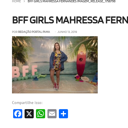
HOME
BFF GIRLS MAHRESSA FERNANDES IMAGEM_RELEASE_1758798
BFF GIRLS MAHRESSA FER
POR
REDAÇÃO PORTAL FAMA
• JUNHO 13, 2019
Compartilhe isso:
Facebook
X
WhatsApp
Email
Share