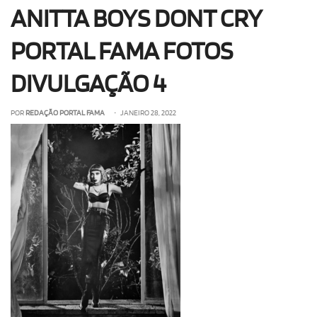
ANITTA BOYS DONT CRY
OLHA ISSO!
EU QUERO!
PORTAL FAMA FOTOS
DIVULGAÇÃO 4
POR
REDAÇÃO PORTAL FAMA
• JANEIRO 28, 2022