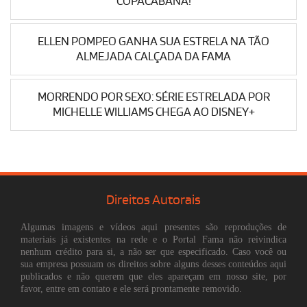
COPACABANA!
ELLEN POMPEO GANHA SUA ESTRELA NA TÃO
ALMEJADA CALÇADA DA FAMA
MORRENDO POR SEXO: SÉRIE ESTRELADA POR
MICHELLE WILLIAMS CHEGA AO DISNEY+
Direitos Autorais
Algumas imagens e vídeos aqui presentes são reproduções de
materiais já existentes na rede e o Portal Fama não reivindica
nenhum crédito para si, a não ser que especificado. Caso você ou
sua empresa possuam os direitos sobre alguns desses conteúdos aqui
publicados e não querem que eles apareçam em nosso site, por
favor, entre em contato e ele será prontamente removido.