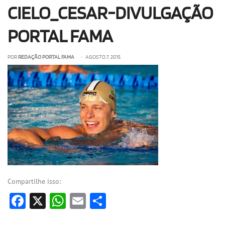
CIELO_CESAR-DIVULGAÇÃO
OLHA ISSO!
EU QUERO!
PORTAL FAMA
POR
REDAÇÃO PORTAL FAMA
• AGOSTO 7, 2015
Compartilhe isso:
Facebook
X
WhatsApp
Email
Share