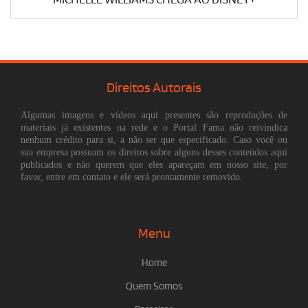
Direitos Autorais
Algumas imagens e vídeos aqui presentes são reproduções de
materiais já existentes na rede e o Portal Fama não reivindica
nenhum crédito para si, a não ser que especificado. Caso você ou
sua empresa possuam os direitos sobre alguns desses conteúdos aqui
publicados e não querem que eles apareçam em nosso site, por
favor, entre em contato e ele será prontamente removido.
Menu
Home
Quem Somos