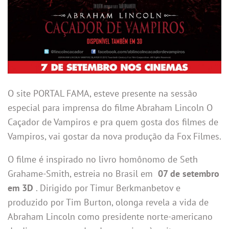
O site PORTAL FAMA, esteve presente na sessão
especial para imprensa do filme Abraham Lincoln O
Caçador de Vampiros e pra quem gosta dos filmes de
Vampiros, vai gostar da nova produção da Fox Filmes.
O filme é inspirado no livro homônomo de Seth
Grahame-Smith, estreia no Brasil em
07 de setembro
em 3D
. Dirigido por Timur Berkmanbetov e
produzido por Tim Burton, olonga revela a vida de
Abraham Lincoln como presidente norte-americano