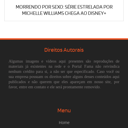
MORRENDO POR SEXO: SÉRIE ESTRELADA POR
MICHELLE WILLIAMS CHEGA AO DISNEY+
Direitos Autorais
Algumas imagens e vídeos aqui presentes são reproduções de
materiais já existentes na rede e o Portal Fama não reivindica
nenhum crédito para si, a não ser que especificado. Caso você ou
sua empresa possuam os direitos sobre alguns desses conteúdos aqui
publicados e não querem que eles apareçam em nosso site, por
favor, entre em contato e ele será prontamente removido.
Menu
Home