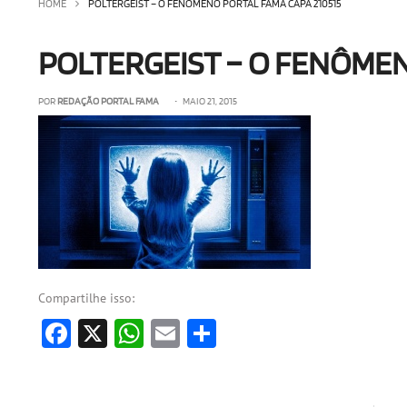
HOME
POLTERGEIST – O FENÔMENO PORTAL FAMA CAPA 210515
POLTERGEIST – O FENÔMEN
POR
REDAÇÃO PORTAL FAMA
• MAIO 21, 2015
Compartilhe isso:
Facebook
X
WhatsApp
Email
Share