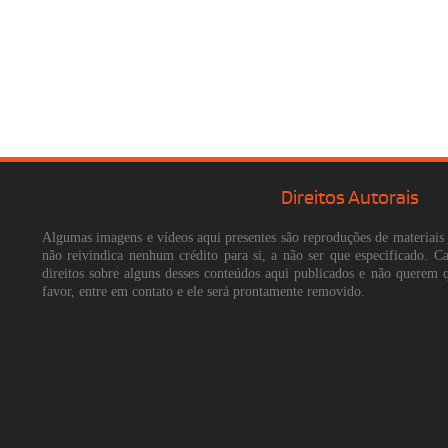
Direitos Autorais
Algumas imagens e vídeos aqui presentes são reproduções de materiais 
não reivindica nenhum crédito para si, a não ser que especificado. 
direitos sobre alguns desses conteúdos aqui publicados e não querem 
favor, entre em contato e ele será prontamente removido.