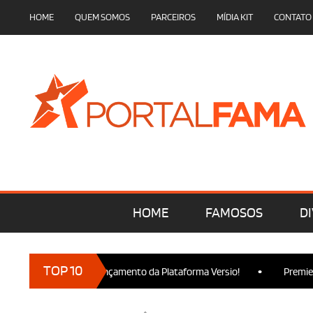
HOME
QUEM SOMOS
PARCEIROS
MÍDIA KIT
CONTATO
HOME
FAMOSOS
DI
•
TOP 10
cam presença no Lançamento da Plataforma Versio!
Premiere de