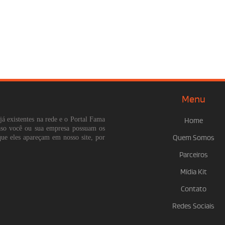
Menu
já existentes na rede e o Portal Fama
Home
Caso você ou sua empresa possuam os
que eles apareçam em nosso site, por
Quem Somos
Parceiros
Mídia Kit
Contato
Redes Sociais