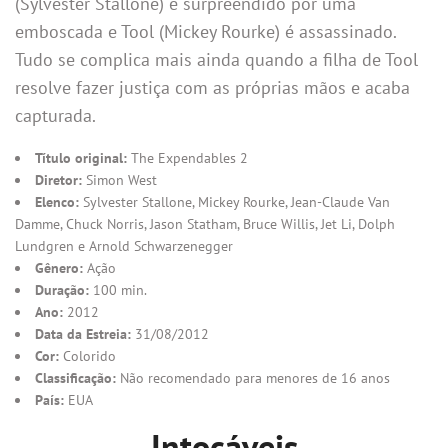
(Sylvester Stallone) é surpreendido por uma
emboscada e Tool (Mickey Rourke) é assassinado.
Tudo se complica mais ainda quando a filha de Tool
resolve fazer justiça com as próprias mãos e acaba
capturada.
Título original:
The Expendables 2
Diretor:
Simon West
Elenco:
Sylvester Stallone, Mickey Rourke, Jean-Claude Van
Damme, Chuck Norris, Jason Statham, Bruce Willis, Jet Li, Dolph
Lundgren e Arnold Schwarzenegger
Gênero:
Ação
Duração:
100 min.
Ano:
2012
Data da Estreia:
31/08/2012
Cor:
Colorido
Classificação:
Não recomendado para menores de 16 anos
País:
EUA
Intocáveis