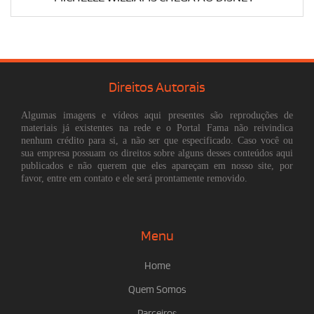
Direitos Autorais
Algumas imagens e vídeos aqui presentes são reproduções de
materiais já existentes na rede e o Portal Fama não reivindica
nenhum crédito para si, a não ser que especificado. Caso você ou
sua empresa possuam os direitos sobre alguns desses conteúdos aqui
publicados e não querem que eles apareçam em nosso site, por
favor, entre em contato e ele será prontamente removido.
Menu
Home
Quem Somos
Parceiros