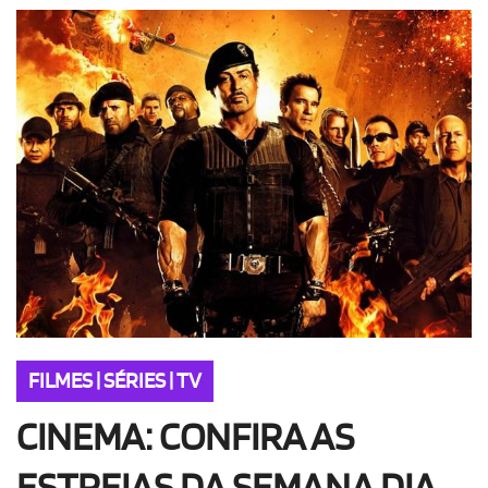
OLHA ISSO!
EU QUERO!
FILMES | SÉRIES | TV
CINEMA: CONFIRA AS