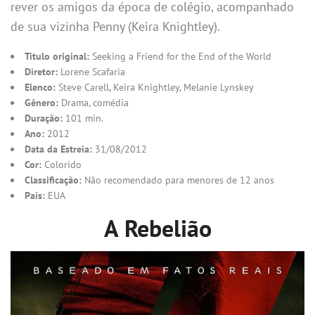
rever os amigos da época de colégio, acompanhado
de sua vizinha Penny (Keira Knightley).
Título original:
Seeking a Friend for the End of the World
Diretor:
Lorene Scafaria
Elenco:
Steve Carell, Keira Knightley, Melanie Lynskey
Gênero:
Drama, comédia
Duração:
101 min.
Ano:
2012
Data da Estreia:
31/08/2012
Cor:
Colorido
Classificação:
Não recomendado para menores de 12 anos
País:
EUA
A Rebelião