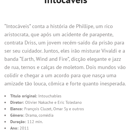
“Intocáveis” conta a história de Phillipe, um rico
aristocrata, que após um acidente de parapente,
contrata Driss, um jovem recém-saído da prisão para
ser seu cuidador. Juntos, eles irão misturar Vivaldi e a
banda “Earth, Wind and Fire”, dicção elegante e jazz
de rua, ternos e calças de moletom. Dois mundos vão
colidir e chegar a um acordo para que nasça uma
amizade tão louca, cômica e forte quanto inesperada.
Título original:
Intouchables
Diretor:
Olivier Nakache e Eric Toledano
Elenco:
François Cluzet, Omar Sy e outros
Gênero:
Drama, comédia
Duração:
112 min.
Ano:
2011