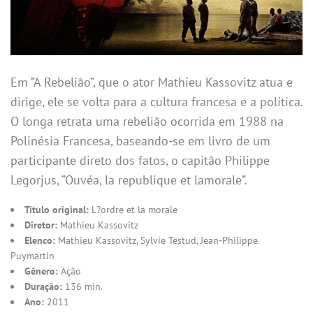
Em “A Rebelião”, que o ator Mathieu Kassovitz atua e
dirige, ele se volta para a cultura francesa e a política.
O longa retrata uma rebelião ocorrida em 1988 na
Polinésia Francesa, baseando-se em livro de um
participante direto dos fatos, o capitão Philippe
Legorjus, “Ouvéa, la republique et lamorale”.
Título original:
L?ordre et la morale
Diretor:
Mathieu Kassovitz
Elenco:
Mathieu Kassovitz, Sylvie Testud, Jean-Philippe
Puymartin
Gênero:
Ação
Duração:
136 min.
Ano:
2011