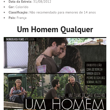
Data da Estreia:
31/08/2012
Cor:
Colorido
Classificação:
Não recomendado para menores de 14 anos
País:
França
Um Homem Qualquer