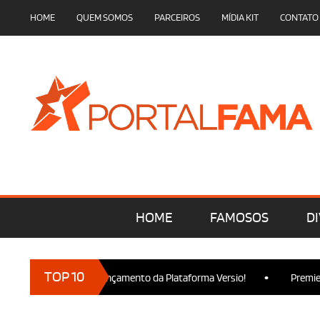
HOME
QUEM SOMOS
PARCEIROS
MÍDIA KIT
CONTATO
HOME
FAMOSOS
DI
•
TOP 10
cam presença no Lançamento da Plataforma Versio!
Premiere de