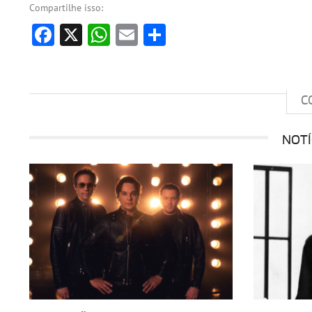
Compartilhe isso:
Facebook
X
WhatsApp
Email
Share
C
NOTÍ