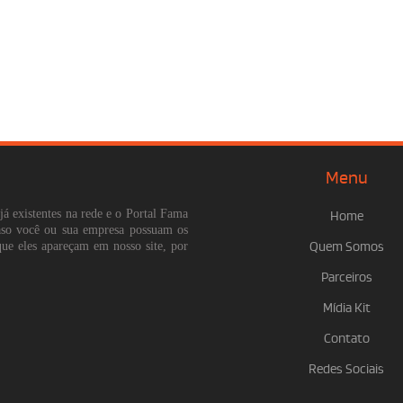
Menu
já existentes na rede e o Portal Fama
Home
Caso você ou sua empresa possuam os
que eles apareçam em nosso site, por
Quem Somos
Parceiros
Mídia Kit
Contato
Redes Sociais