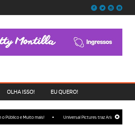
OLHA ISSO!
EU QUERO!
•
blico e Muito mais!
Universal Pictures traz Ariana Grande, Cynthi