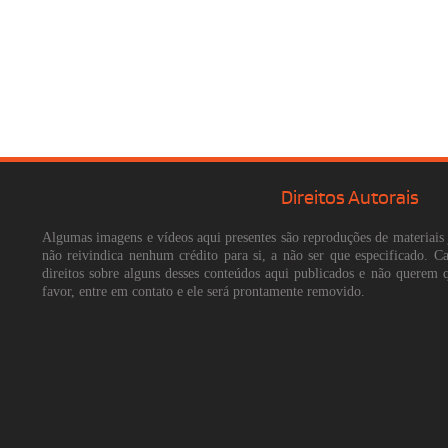
Direitos Autorais
Algumas imagens e vídeos aqui presentes são reproduções de materiais 
não reivindica nenhum crédito para si, a não ser que especificado. 
direitos sobre alguns desses conteúdos aqui publicados e não querem 
favor, entre em contato e ele será prontamente removido.