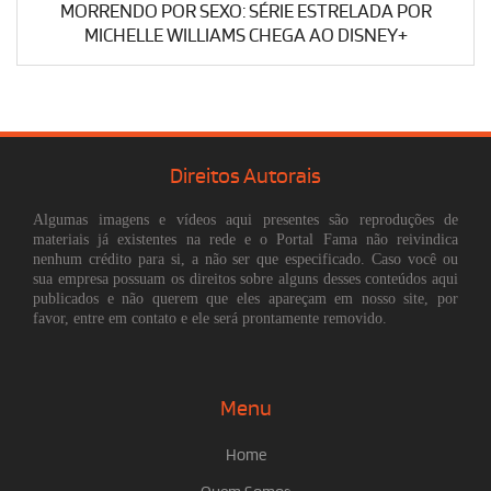
MORRENDO POR SEXO: SÉRIE ESTRELADA POR
MICHELLE WILLIAMS CHEGA AO DISNEY+
Direitos Autorais
Algumas imagens e vídeos aqui presentes são reproduções de
materiais já existentes na rede e o Portal Fama não reivindica
nenhum crédito para si, a não ser que especificado. Caso você ou
sua empresa possuam os direitos sobre alguns desses conteúdos aqui
publicados e não querem que eles apareçam em nosso site, por
favor, entre em contato e ele será prontamente removido.
Menu
Home