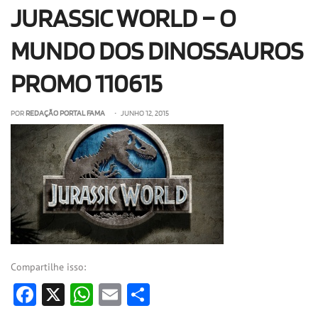
JURASSIC WORLD – O
OLHA ISSO!
EU QUERO!
MUNDO DOS DINOSSAUROS
PROMO 110615
POR
REDAÇÃO PORTAL FAMA
• JUNHO 12, 2015
Compartilhe isso:
Facebook
X
WhatsApp
Email
Share