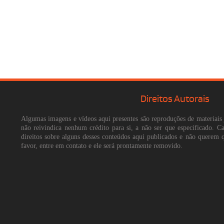
Direitos Autorais
Algumas imagens e vídeos aqui presentes são reproduções de materiais 
não reivindica nenhum crédito para si, a não ser que especificado. 
direitos sobre alguns desses conteúdos aqui publicados e não querem 
favor, entre em contato e ele será prontamente removido.