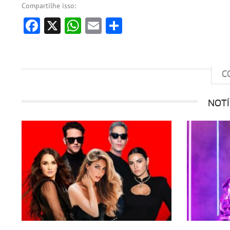
Compartilhe isso:
Facebook
X
WhatsApp
Email
Share
C
NOTÍ