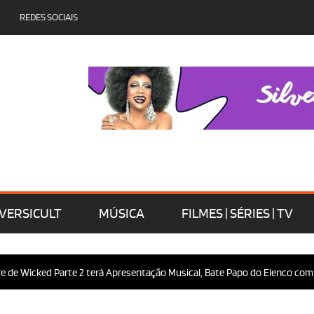
REDES SOCIAIS
VERSICULT
MÚSICA
FILMES | SÉRIES | TV
Wicked Parte 2 terá Apresentação Musical, Bate Papo do Elenco com o Púb