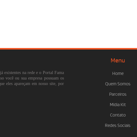
Menu
já existentes na rede e o Portal Fama
Home
Caso você ou sua empresa possuam os
que eles apareçam em nosso site, por
Quem Somos
Parceiros
Mídia Kit
Contato
Redes Sociais