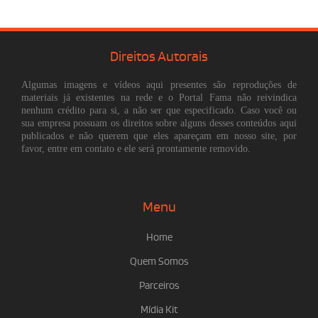
Direitos Autorais
Algumas imagens e vídeos aqui presentes são reproduções de
materiais já existentes na rede e o Portal Fama não reivindica
nenhum crédito para si, a não ser que especificado. Caso você ou
sua empresa possuam os direitos sobre alguns desses conteúdos aqui
publicados e não querem que eles apareçam em nosso site, por
favor, entre em contato e ele será prontamente removido.
Menu
Home
Quem Somos
Parceiros
Mídia Kit