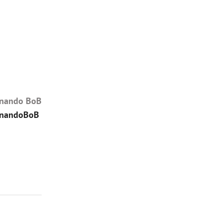
rnando BoB
nandoBoB