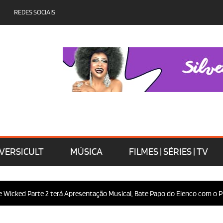
REDES SOCIAIS
VERSICULT
MÚSICA
FILMES | SÉRIES | TV
rte 2 terá Apresentação Musical, Bate Papo do Elenco com o Público e Mui