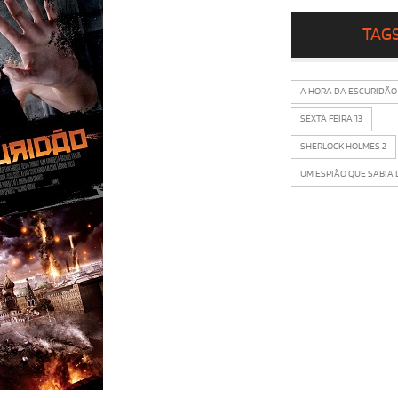
TAG
A HORA DA ESCURIDÃO
SEXTA FEIRA 13
SHERLOCK HOLMES 2
UM ESPIÃO QUE SABIA