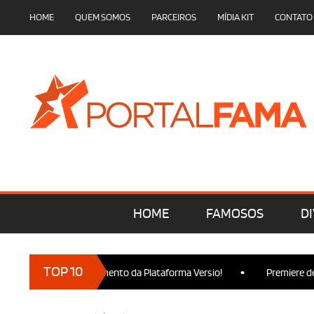
HOME
QUEM SOMOS
PARCEIROS
MÍDIA KIT
CONTATO
HOME
FAMOSOS
DI
•
TOP 10
ça no Lançamento da Plataforma Versio!
Premiere de Wicked Pa