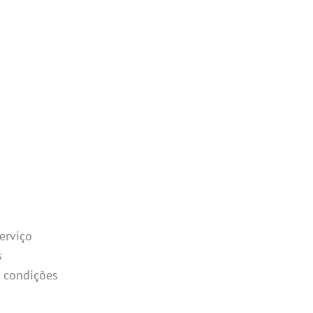
erviço
s
m condições