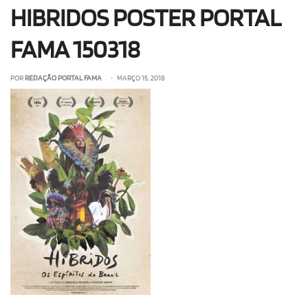
HIBRIDOS POSTER PORTAL
OLHA ISSO!
EU QUERO!
FAMA 150318
POR
REDAÇÃO PORTAL FAMA
• MARÇO 15, 2018