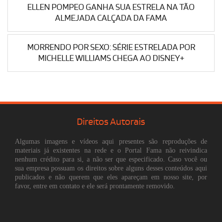
ELLEN POMPEO GANHA SUA ESTRELA NA TÃO
ALMEJADA CALÇADA DA FAMA
MORRENDO POR SEXO: SÉRIE ESTRELADA POR
MICHELLE WILLIAMS CHEGA AO DISNEY+
Direitos Autorais
Algumas imagens e vídeos aqui presentes são reproduções de
materiais já existentes na rede e o Portal Fama não reivindica
nenhum crédito para si, a não ser que especificado. Caso você ou
sua empresa possuam os direitos sobre alguns desses conteúdos aqui
publicados e não querem que eles apareçam em nosso site, por
favor, entre em contato e ele será prontamente removido.