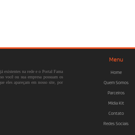
Menu
já existentes na rede e o Portal Fama
Home
Caso você ou sua empresa possuam os
que eles apareçam em nosso site, por
Quem Somos
Parceiros
Mídia Kit
Contato
Redes Sociais