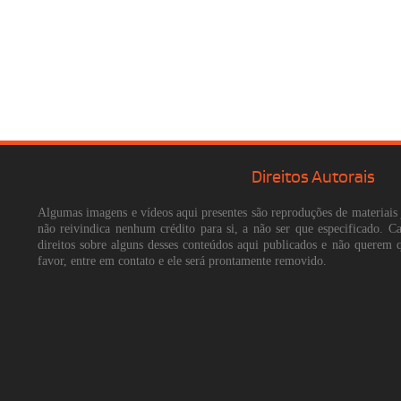
Direitos Autorais
Algumas imagens e vídeos aqui presentes são reproduções de materiais 
não reivindica nenhum crédito para si, a não ser que especificado. 
direitos sobre alguns desses conteúdos aqui publicados e não querem 
favor, entre em contato e ele será prontamente removido.