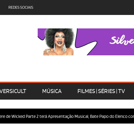
REDES SOCIAIS
VERSICULT
MÚSICA
FILMES | SÉRIES | TV
e Wicked Parte 2 terá Apresentação Musical, Bate Papo do Elenco com o Pú