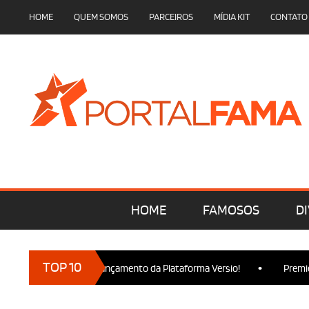
HOME
QUEM SOMOS
PARCEIROS
MÍDIA KIT
CONTATO
HOME
FAMOSOS
DI
•
TOP 10
rcam presença no Lançamento da Plataforma Versio!
Premiere d