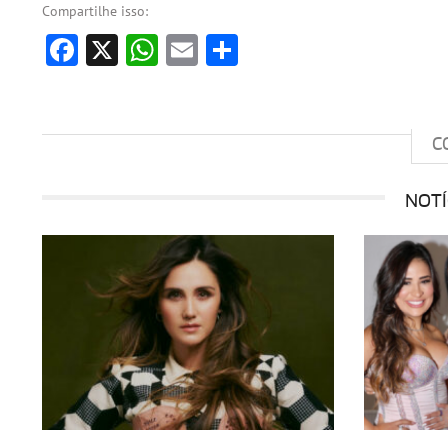
Compartilhe isso:
Facebook
X
WhatsApp
Email
Share
C
NOTÍ