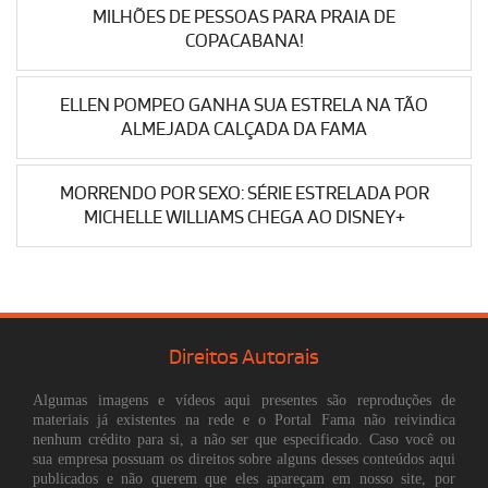
MILHÕES DE PESSOAS PARA PRAIA DE
COPACABANA!
ELLEN POMPEO GANHA SUA ESTRELA NA TÃO
ALMEJADA CALÇADA DA FAMA
MORRENDO POR SEXO: SÉRIE ESTRELADA POR
MICHELLE WILLIAMS CHEGA AO DISNEY+
Direitos Autorais
Algumas imagens e vídeos aqui presentes são reproduções de
materiais já existentes na rede e o Portal Fama não reivindica
nenhum crédito para si, a não ser que especificado. Caso você ou
sua empresa possuam os direitos sobre alguns desses conteúdos aqui
publicados e não querem que eles apareçam em nosso site, por