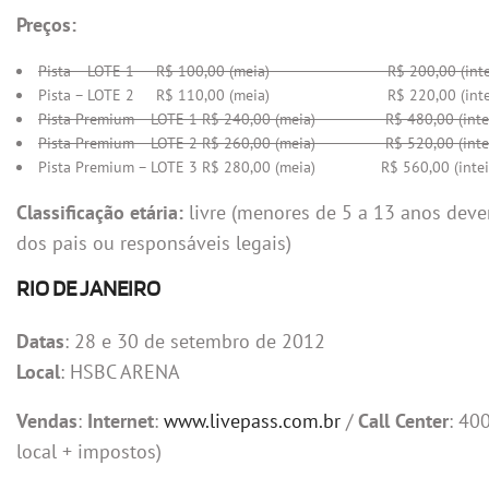
Preços:
Pista – LOTE 1 R$ 100,00 (meia) R$ 200,00 (intei
Pista – LOTE 2 R$ 110,00 (meia) R$ 220,00 (intei
Pista Premium – LOTE 1 R$ 240,00 (meia) R$ 480,00 (intei
Pista Premium – LOTE 2 R$ 260,00 (meia) R$ 520,00 (intei
Pista Premium – LOTE 3 R$ 280,00 (meia) R$ 560,00 (intei
Classificação etária:
livre (menores de 5 a 13 anos de
dos pais ou responsáveis legais)
RIO DE JANEIRO
Datas
: 28 e 30 de setembro de 2012
Local
: HSBC ARENA
Vendas
:
Internet
:
www.livepass.com.br
/
Call Center
: 40
local + impostos)