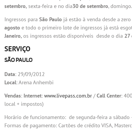
setembro,
sexta-feira e no dia
30 de setembro
, domingo
Ingressos para
São Paulo
já estão à venda desde a zero
agosto
e todo o primeiro lote de ingressos já está esgo
Janeiro,
os ingressos estão disponíveis desde o dia
27 
SERVIÇO
SÃO PAULO
Data
: 29/09/2012
Local
: Arena Anhembi
Vendas
:
Internet
:
www.livepass.com.br
/
Call Center
: 40
local + impostos)
Horário de funcionamento: de segunda-feira a sábado 
Formas de pagamento: Cartões de crédito VISA, Masterc