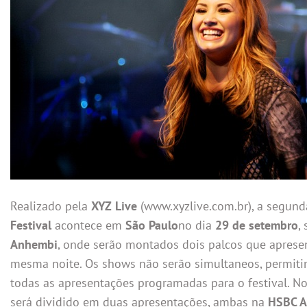
Realizado pela
XYZ Live
(www.xyzlive.com.br), a segun
Festival
acontece em
São Paulo
no dia
29 de setembro
,
Anhembi
, onde serão montados dois palcos que aprese
mesma noite. Os shows não serão simultaneos, permitin
todas as apresentações programadas para o festival. N
será dividido em duas apresentações, ambas na
HSBC A