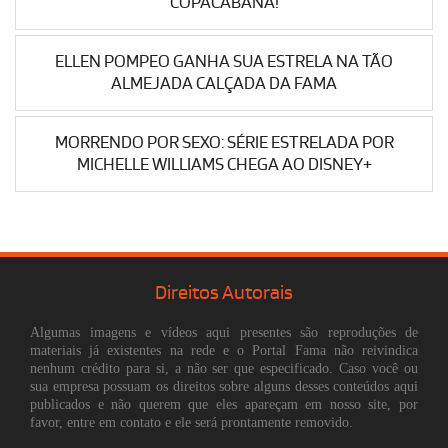
COPACABANA!
ELLEN POMPEO GANHA SUA ESTRELA NA TÃO
ALMEJADA CALÇADA DA FAMA
MORRENDO POR SEXO: SÉRIE ESTRELADA POR
MICHELLE WILLIAMS CHEGA AO DISNEY+
Direitos Autorais
Algumas imagens e vídeos aqui presentes são reproduções de
materiais já existentes na rede e o Portal Fama não reivindica
nenhum crédito para si, a não ser que especificado. Caso você ou
sua empresa possuam os direitos sobre alguns desses conteúdos aqui
publicados e não querem que eles apareçam em nosso site, por
favor, entre em contato e ele será prontamente removido.