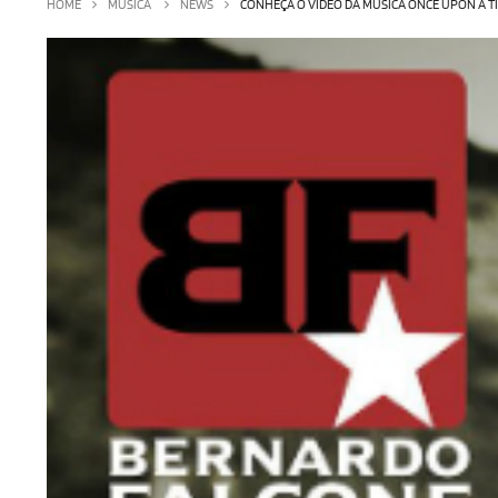
HOME
MÚSICA
NEWS
CONHEÇA O VÍDEO DA MÚSICA ONCE UPON A T