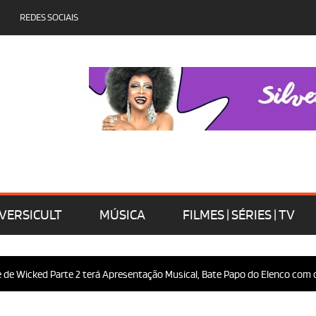
REDES SOCIAIS
VERSICULT
MÚSICA
FILMES | SÉRIES | TV
d Parte 2 terá Apresentação Musical, Bate Papo do Elenco com o Público 