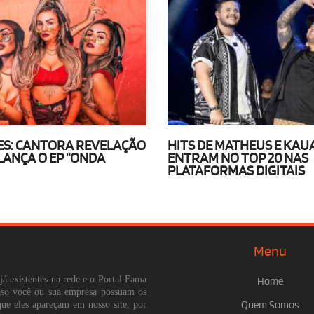
S: CANTORA REVELAÇÃO
HITS DE MATHEUS E KAU
 LANÇA O EP “ONDA
ENTRAM NO TOP 20 NAS
PLATAFORMAS DIGITAIS
Menu
já existentes na rede e o Portal Fama
Home
Caso você ou sua empresa possuam os
que eles apareçam em nosso site, por
Quem Somos