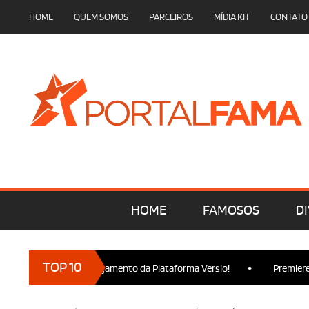
HOME
QUEM SOMOS
PARCEIROS
MÍDIA KIT
CONTATO
HOME
FAMOSOS
DI
•
TOP 10
esença no Lançamento da Plataforma Versio!
Premiere de Wicke