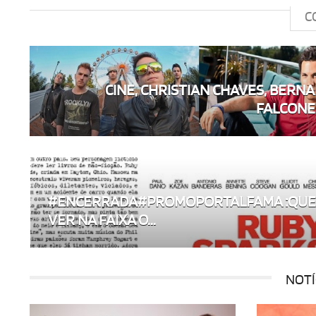
C
CINE, CHRISTIAN CHAVES, BERN
FALCONE S
#ENCERRADA#PROMOPORTALFAMA :QU
VER NA FAIXA O...
NOTÍ