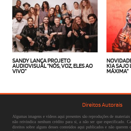
SANDY LANÇA PROJETO
NOVIDADE
AUDIOVISUAL “NÓS, VOZ, ELES AO
KIA SAJO
VIVO”
MÁXIMA”
Direitos Autorais
Algumas imagens e vídeos aqui presentes são reproduções de materiais 
não reivindica nenhum crédito para si, a não ser que especificado. 
direitos sobre alguns desses conteúdos aqui publicados e não querem 