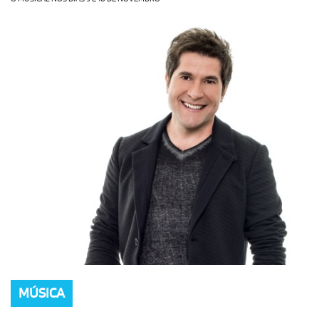
OLHA ISSO!
EU QUERO!
MÚSICA