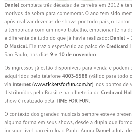
Daniel
completa três décadas de carreira em 2012 e te
motivos de sobra para comemorar. O ano tem sido mem
após realizar dezenas de shows por todo país, o cantor 
a temporada com um novo trabalho, emocionante na do
e diferente de tudo do que já havia realizado:
Daniel – 
O Musical
. Ele traz o espetáculo ao palco do
Credicard H
São Paulo, nos dias
9 e 10 de novembro
.
Os ingressos já estão disponíveis para venda e podem 
adquiridos pelo telefone
4003-5588
(válido para todo o
via
internet
(
www.ticketsforfun.com.br
), nos pontos de 
distribuídos pelo Brasil e na bilheteria do
Credicard Hal
show é realizado pela
TIME FOR FUN.
O contexto dos grandes musicais sempre esteve presen
alguma forma em seus shows, desde a dupla que form
inesquecível parceiro João Paulo. Agora,
Daniel
adota de