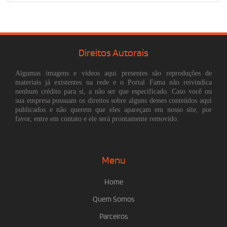
Direitos Autorais
Algumas imagens e vídeos aqui presentes são reproduções de
materiais já existentes na rede e o Portal Fama não reivindica
nenhum crédito para si, a não ser que especificado. Caso você ou
sua empresa possuam os direitos sobre alguns desses conteúdos aqui
publicados e não querem que eles apareçam em nosso site, por
favor, entre em contato e ele será prontamente removido.
Menu
Home
Quem Somos
Parceiros