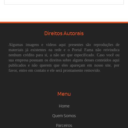
Direitos Autorais
Algumas imagens e vídeos aqui presentes são reproduções de
materiais já existentes na rede e o Portal Fama não reivindica
nenhum crédito para si, a não ser que especificado. Caso você ou
sua empresa possuam os direitos sobre alguns desses conteúdos aqui
publicados e não querem que eles apareçam em nosso site, por
favor, entre em contato e ele será prontamente removido.
Menu
Home
Quem Somos
Parceiros