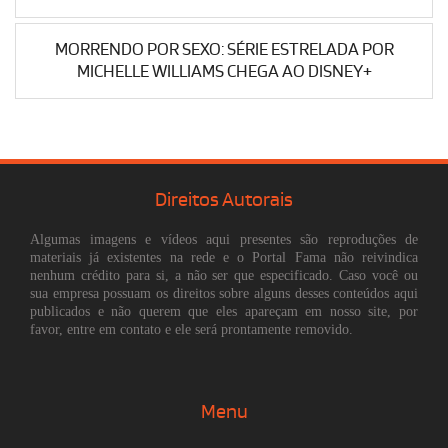
MORRENDO POR SEXO: SÉRIE ESTRELADA POR
MICHELLE WILLIAMS CHEGA AO DISNEY+
Direitos Autorais
Algumas imagens e vídeos aqui presentes são reproduções de
materiais já existentes na rede e o Portal Fama não reivindica
nenhum crédito para si, a não ser que especificado. Caso você ou
sua empresa possuam os direitos sobre alguns desses conteúdos aqui
publicados e não querem que eles apareçam em nosso site, por
favor, entre em contato e ele será prontamente removido.
Menu