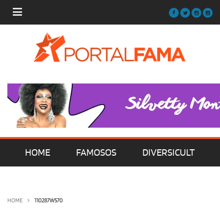
HOME
FAMOSOS
DIVERSICULT
MÚSICA
FILMES | SÉRIES | TV
HOME
110287W570