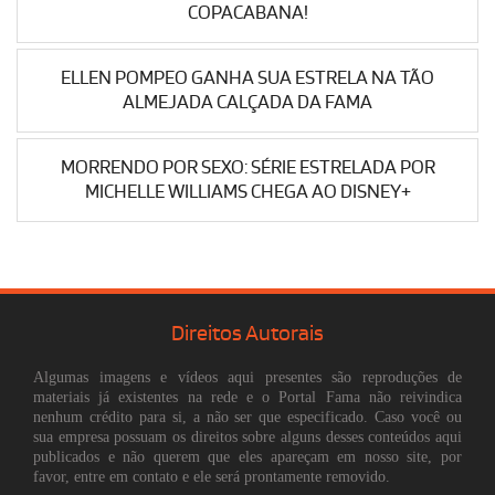
COPACABANA!
ELLEN POMPEO GANHA SUA ESTRELA NA TÃO
ALMEJADA CALÇADA DA FAMA
MORRENDO POR SEXO: SÉRIE ESTRELADA POR
MICHELLE WILLIAMS CHEGA AO DISNEY+
Direitos Autorais
Algumas imagens e vídeos aqui presentes são reproduções de
materiais já existentes na rede e o Portal Fama não reivindica
nenhum crédito para si, a não ser que especificado. Caso você ou
sua empresa possuam os direitos sobre alguns desses conteúdos aqui
publicados e não querem que eles apareçam em nosso site, por
favor, entre em contato e ele será prontamente removido.