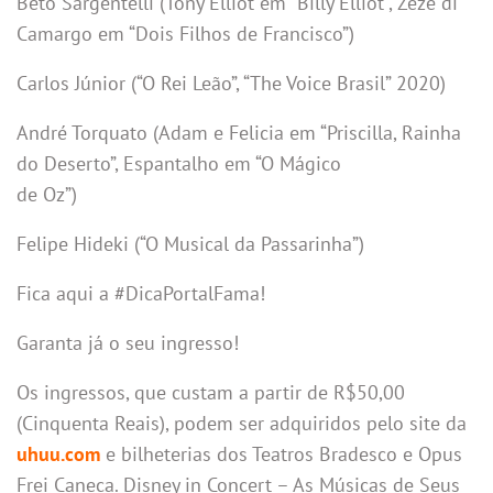
Beto Sargentelli (Tony Elliot em “Billy Elliot”, Zezé di
Camargo em “Dois Filhos de Francisco”)
Carlos Júnior (“O Rei Leão”, “The Voice Brasil” 2020)
André Torquato (Adam e Felicia em “Priscilla, Rainha
do Deserto”, Espantalho em “O Mágico
de Oz”)
Felipe Hideki (“O Musical da Passarinha”)
Fica aqui a #DicaPortalFama!
Garanta já o seu ingresso!
Os ingressos, que custam a partir de R$50,00
(Cinquenta Reais), podem ser adquiridos pelo site da
uhuu.com
e bilheterias dos Teatros Bradesco e Opus
Frei Caneca. Disney in Concert – As Músicas de Seus