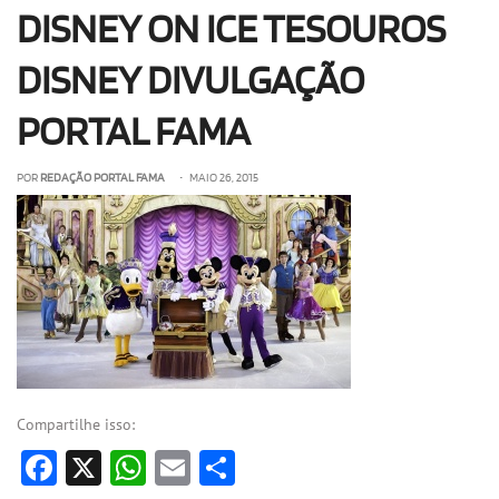
DISNEY ON ICE TESOUROS
OLHA ISSO!
EU QUERO!
DISNEY DIVULGAÇÃO
PORTAL FAMA
POR
REDAÇÃO PORTAL FAMA
• MAIO 26, 2015
Compartilhe isso:
Facebook
X
WhatsApp
Email
Share