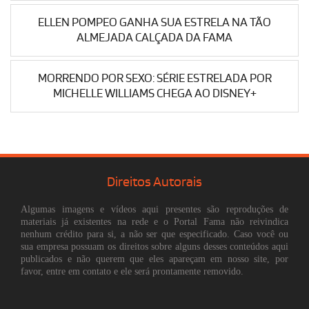
ELLEN POMPEO GANHA SUA ESTRELA NA TÃO
ALMEJADA CALÇADA DA FAMA
MORRENDO POR SEXO: SÉRIE ESTRELADA POR
MICHELLE WILLIAMS CHEGA AO DISNEY+
Direitos Autorais
Algumas imagens e vídeos aqui presentes são reproduções de
materiais já existentes na rede e o Portal Fama não reivindica
nenhum crédito para si, a não ser que especificado. Caso você ou
sua empresa possuam os direitos sobre alguns desses conteúdos aqui
publicados e não querem que eles apareçam em nosso site, por
favor, entre em contato e ele será prontamente removido.