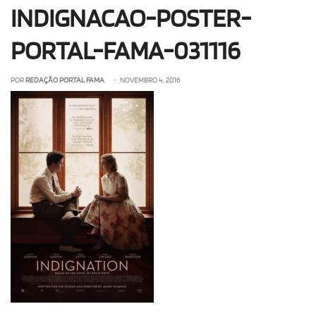
INDIGNACAO-POSTER-
OLHA ISSO!
EU QUERO!
PORTAL-FAMA-031116
POR
REDAÇÃO PORTAL FAMA
• NOVEMBRO 4, 2016