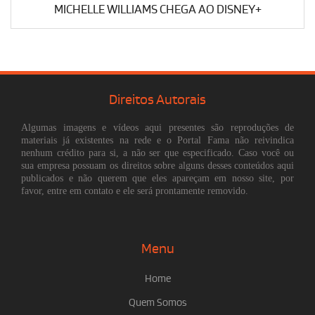
MICHELLE WILLIAMS CHEGA AO DISNEY+
Direitos Autorais
Algumas imagens e vídeos aqui presentes são reproduções de
materiais já existentes na rede e o Portal Fama não reivindica
nenhum crédito para si, a não ser que especificado. Caso você ou
sua empresa possuam os direitos sobre alguns desses conteúdos aqui
publicados e não querem que eles apareçam em nosso site, por
favor, entre em contato e ele será prontamente removido.
Menu
Home
Quem Somos