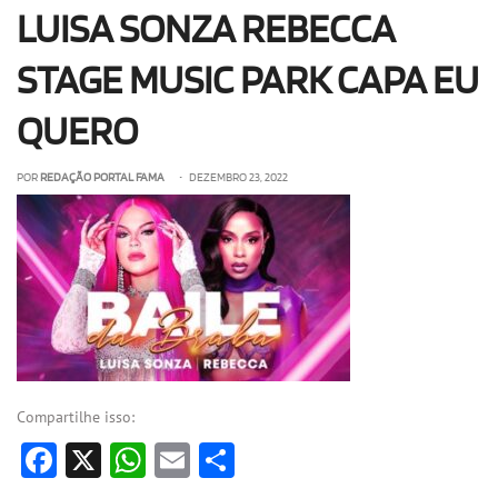
LUISA SONZA REBECCA
OLHA ISSO!
EU QUERO!
STAGE MUSIC PARK CAPA EU
QUERO
POR
REDAÇÃO PORTAL FAMA
• DEZEMBRO 23, 2022
Compartilhe isso:
Facebook
X
WhatsApp
Email
Share