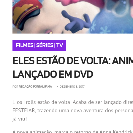
FILMES | SÉRIES | TV
ELES ESTÃO DE VOLTA: AN
LANÇADO EM DVD
POR
REDAÇÃO PORTAL FAMA
• DEZEMBRO 8, 2017
E os Trolls estão de volta! Acaba de ser lançado d
FESTEJAR, trazendo uma nova aventura dos persona
já viu!
A nova animação, marca o retorno de Anna Kendrick,