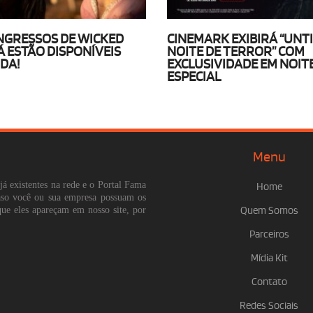
INGRESSOS DE WICKED
CINEMARK EXIBIRÁ “UNT
Á ESTÃO DISPONÍVEIS
NOITE DE TERROR” COM
DA!
EXCLUSIVIDADE EM NOIT
ESPECIAL
Menu
já existentes na rede e o Portal Fama
Home
Caso você ou sua empresa possuam os
que eles apareçam em nosso site, por
Quem Somos
Parceiros
Mídia Kit
Contato
Redes Sociais