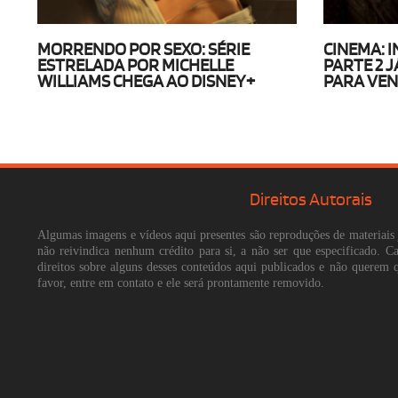
MORRENDO POR SEXO: SÉRIE
CINEMA: 
ESTRELADA POR MICHELLE
PARTE 2 J
WILLIAMS CHEGA AO DISNEY+
PARA VEN
Direitos Autorais
Algumas imagens e vídeos aqui presentes são reproduções de materiais 
não reivindica nenhum crédito para si, a não ser que especificado. 
direitos sobre alguns desses conteúdos aqui publicados e não querem 
favor, entre em contato e ele será prontamente removido.