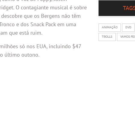
dget. O contagiante musical é sobre
TAG
ue descobre que os Bergens não têm
e Tronco e dos Snack Pack em uma
ANIMAÇÃO
DVD
ham que está ruim.
TROLLS
VAMOS FE
milhões só nos EUA, incluindo $47
no último outono.