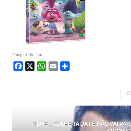
Compartilhe isso:
Facebook
X
WhatsApp
Email
Share
C
FILME A COLHEITA DA FÉ NÃO VAI PAR