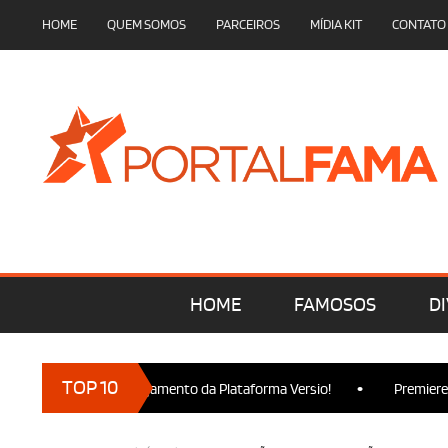
HOME
QUEM SOMOS
PARCEIROS
MÍDIA KIT
CONTATO
HOME
FAMOSOS
DI
•
TOP 10
resença no Lançamento da Plataforma Versio!
Premiere de Wicke