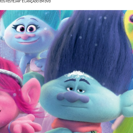
MOS FESTEJAR” É LANÇADO EM DVD