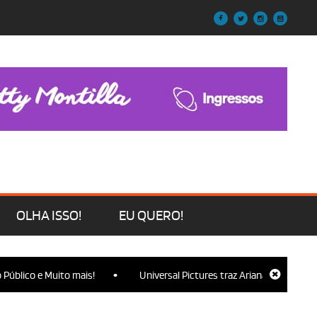
OLHA ISSO!
EU QUERO!
•
e Muito mais!
Universal Pictures traz Ariana Grande, Cynthia Eriv