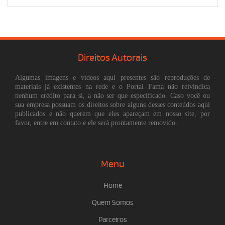
Direitos Autorais
Algumas imagens e vídeos aqui presentes são reproduções de
materiais já existentes na rede e o Portal Fama não reivindica
nenhum crédito para si, a não ser que especificado. Caso você ou
sua empresa possuam os direitos sobre alguns desses conteúdos aqui
publicados e não querem que eles apareçam em nosso site, por
favor, entre em contato e ele será prontamente removido.
Menu
Home
Quem Somos
Parceiros