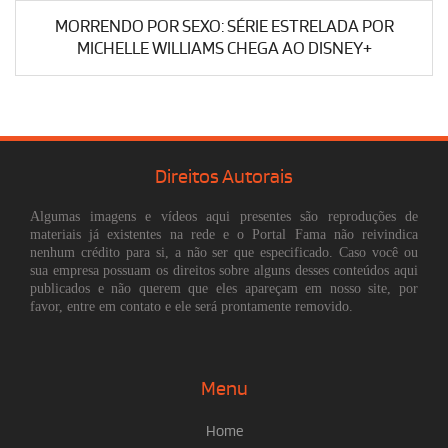
MORRENDO POR SEXO: SÉRIE ESTRELADA POR
MICHELLE WILLIAMS CHEGA AO DISNEY+
Direitos Autorais
Algumas imagens e vídeos aqui presentes são reproduções de
materiais já existentes na rede e o Portal Fama não reivindica
nenhum crédito para si, a não ser que especificado. Caso você ou
sua empresa possuam os direitos sobre alguns desses conteúdos aqui
publicados e não querem que eles apareçam em nosso site, por
favor, entre em contato e ele será prontamente removido.
Menu
Home