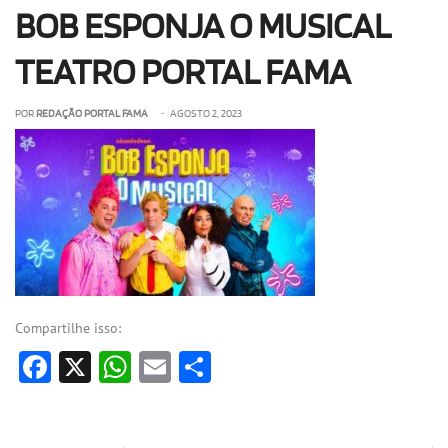
BOB ESPONJA O MUSICAL
OLHA ISSO!
EU QUERO!
TEATRO PORTAL FAMA
POR
REDAÇÃO PORTAL FAMA
• AGOSTO 2, 2023
Compartilhe isso:
Facebook
X
WhatsApp
Email
Share