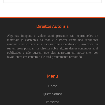
Direitos Autorais
Algumas imagens e vídeos aqui presentes são reproduções de
materiais já existentes na rede e o Portal Fama não reivindica
nenhum crédito para si, a não ser que especificado. Caso você ou
sua empresa possuam os direitos sobre alguns desses conteúdos aqui
publicados e não querem que eles apareçam em nosso site, por
favor, entre em contato e ele será prontamente removido.
Menu
Home
Quem Somos
Parceiros