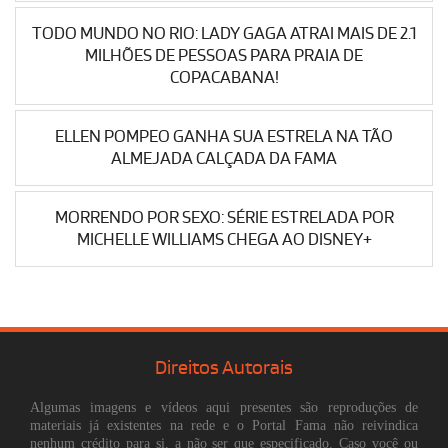
TODO MUNDO NO RIO: LADY GAGA ATRAI MAIS DE 2.1
MILHÕES DE PESSOAS PARA PRAIA DE
COPACABANA!
ELLEN POMPEO GANHA SUA ESTRELA NA TÃO
ALMEJADA CALÇADA DA FAMA
MORRENDO POR SEXO: SÉRIE ESTRELADA POR
MICHELLE WILLIAMS CHEGA AO DISNEY+
Direitos Autorais
Algumas imagens e vídeos aqui presentes são reproduções de
materiais já existentes na rede e o Portal Fama não reivindica
nenhum crédito para si, a não ser que especificado. Caso você ou