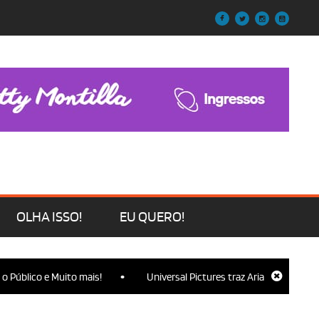
OLHA ISSO!
EU QUERO!
•
lico e Muito mais!
Universal Pictures traz Ariana Grande, Cynthia