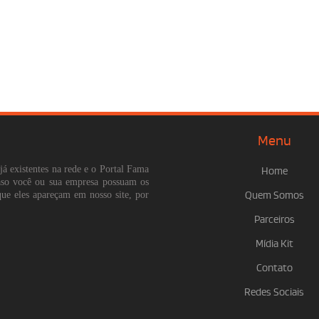
Menu
já existentes na rede e o Portal Fama
Home
Caso você ou sua empresa possuam os
que eles apareçam em nosso site, por
Quem Somos
Parceiros
Mídia Kit
Contato
Redes Sociais