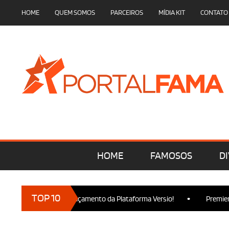
HOME
QUEM SOMOS
PARCEIROS
MÍDIA KIT
CONTATO
HOME
FAMOSOS
DI
•
TOP 10
am presença no Lançamento da Plataforma Versio!
Premiere de 