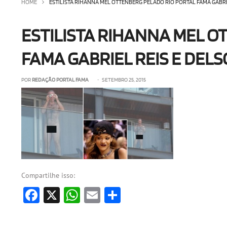
HOME
ESTILISTA RIHANNA MEL OTTENBERG PELADO RIO PORTAL FAMA GABRIEL
ESTILISTA RIHANNA MEL O
FAMA GABRIEL REIS E DELSO
POR
REDAÇÃO PORTAL FAMA
• SETEMBRO 25, 2015
Compartilhe isso:
Facebook
X
WhatsApp
Email
Share