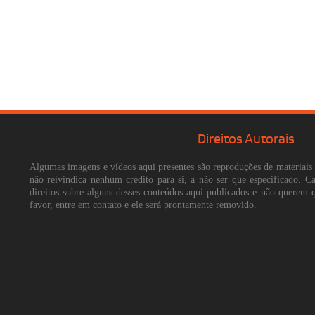
Direitos Autorais
Algumas imagens e vídeos aqui presentes são reproduções de materiais 
não reivindica nenhum crédito para si, a não ser que especificado. 
direitos sobre alguns desses conteúdos aqui publicados e não querem 
favor, entre em contato e ele será prontamente removido.